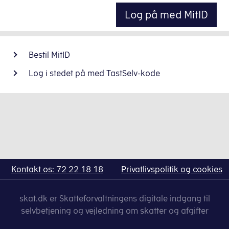
Log på med MitID
Bestil MitID
Log i stedet på med TastSelv-kode
Kontakt os: 72 22 18 18
Privatlivspolitik og cookies
skat.dk er Skatteforvaltningens digitale indgang til
selvbetjening og vejledning om skatter og afgifter