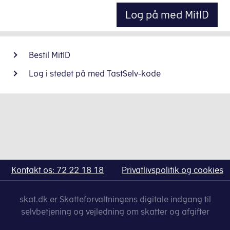
Log på med MitID
Bestil MitID
Log i stedet på med TastSelv-kode
Kontakt os: 72 22 18 18
Privatlivspolitik og cookies
skat.dk er Skatteforvaltningens digitale indgang til
selvbetjening og vejledning om skatter og afgifter