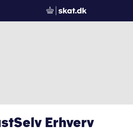
Gå til forside
astSelv Erhverv