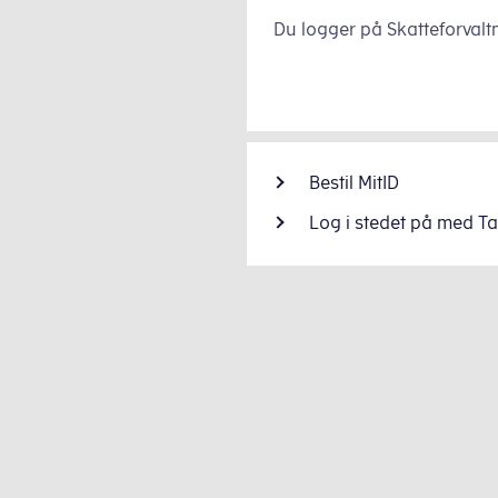
Du logger på Skatteforvaltn
Bestil MitID
Log i stedet på med T